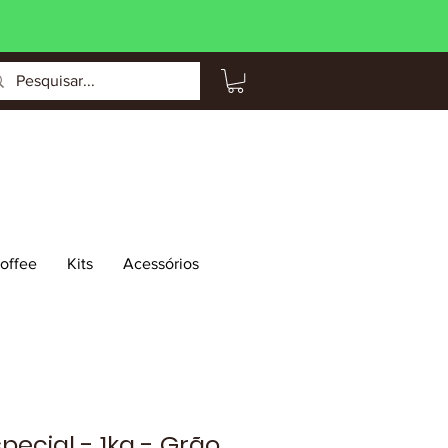
Coffee
Kits
Acessórios
pecial - 1kg - Grão