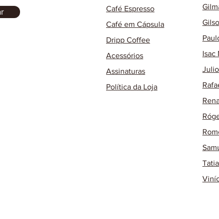
Gilm
Café Espresso
r
Gils
Café em Cápsula
Paul
Dripp Coffee
Isac
Acessórios
Juli
Assinaturas
Rafa
Política da Loja
Rena
Róge
Rome
Samu
Tati
Viní