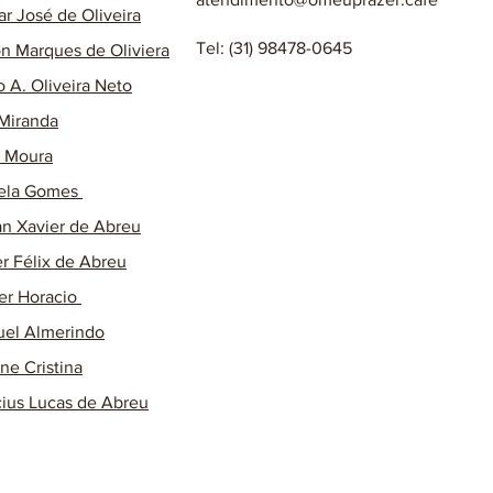
ar José de Oliveira
Tel: (31) 98478-0645
on Marques de Oliviera
o A. Oliveira Neto
 Miranda
o Moura
ela Gomes
n Xavier de Abreu
r Félix de Abreu
r Horacio
el Almerindo
ane Cristina
cius Lucas de Abreu