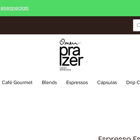
esespeciais
Café Gourmet
Blends
Espressos
Cápsulas
Drip 
Espresso Es