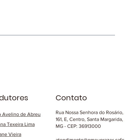
dutores
Contato
Rua Nossa Senhora do Rosário,
o Avelino de Abreu
161, E, Centro, Santa Margarida,
na Texeira Lima
MG - CEP: 36913000
ane Vieira
atendimento@omeuprazer.cafe