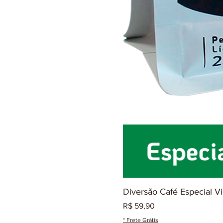
Diversão Café Especial V
Preço
R$ 59,90
* Frete Grátis