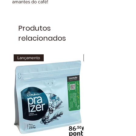
amantes do café!
Produtos
relacionados
Lançamento
Lançamento