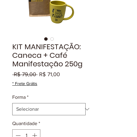
KIT MANIFESTAÇÃO:
Caneca + Café
Manifestação 250g
Preço
Preço
 R$ 79,00 
R$ 71,00
normal
promocional
* Frete Grátis
Forma
*
Quantidade
*