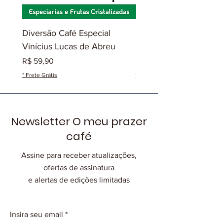
Diversão Café Especial
Diversão Café Especia
Vinícius Lucas de Abreu
Gilmar José de Olivei
Preço
Preço
R$ 59,90
R$ 49,90
* Frete Grátis
* Frete Grátis
Newsletter O meu prazer
café
Assine para receber atualizações,
ofertas de assinatura
e alertas de edições limitadas
Insira seu email