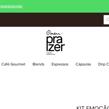
esespeciais
Café Gourmet
Blends
Espressos
Cápsulas
Drip 
KIT EMOÇÃO