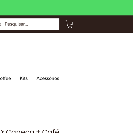
Coffee
Kits
Acessórios
: Caneca + Café