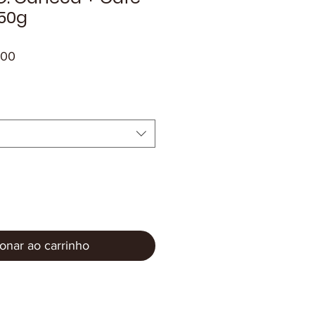
50g
Preço
,00
l
promocional
onar ao carrinho