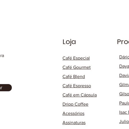
Loja
Pro
ura
Dári
Café Especial
Daya
Café Gourmet
Davi
Café Blend
Gilm
Café Espresso
r
Gils
Café em Cápsula
Paul
Dripp Coffee
Isac
Acessórios
Juli
Assinaturas