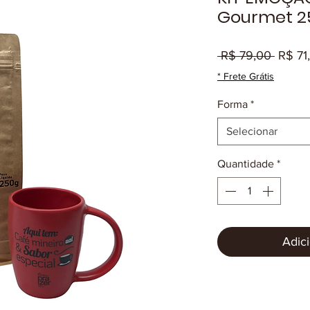
Gourmet 2
Preço
 R$ 79,00 
R$ 71
norma
* Frete Grátis
Forma
*
Selecionar
Quantidade
*
Adici