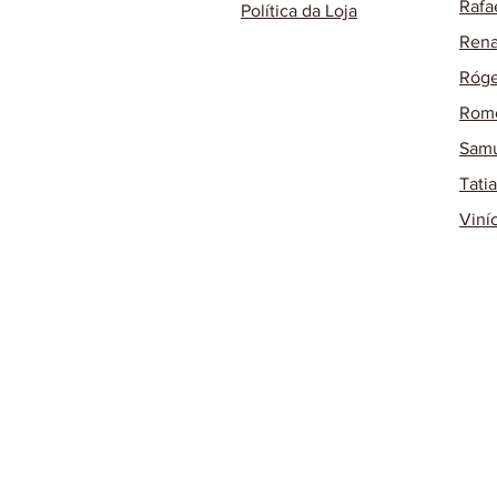
Rafa
Política da Loja
Rena
Róge
Rome
Samu
Tati
Viní