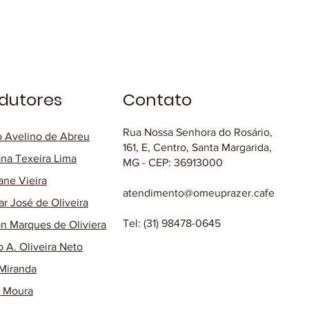
dutores
Contato
Rua Nossa Senhora do Rosário,
o Avelino de Abreu
161, E, Centro, Santa Margarida,
na Texeira Lima
MG - CEP: 36913000
ane Vieira
atendimento@omeuprazer.cafe
ar José de Oliveira
Tel: (31) 98478-0645
on Marques de Oliviera
o A. Oliveira Neto
 Miranda
o Moura