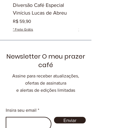
Diversão Café Especial
Diversão Café Especia
Vinícius Lucas de Abreu
Gilmar José de Olivei
Preço
Preço
R$ 59,90
R$ 49,90
* Frete Grátis
* Frete Grátis
Newsletter O meu prazer
café
Assine para receber atualizações,
ofertas de assinatura
e alertas de edições limitadas
Insira seu email
Enviar