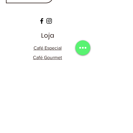
Loja
Café Especial
Café Gourmet
Café Blend
Café Espresso
Café em Cápsula
Dripp Coffee
Acessórios
Assinaturas
Política da Loja