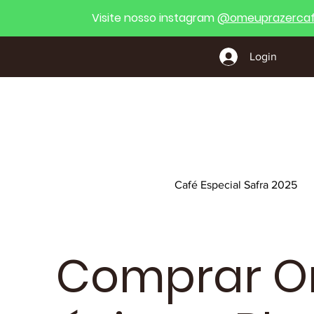
Visite nosso instagram
@
omeuprazercaf
Login
Café Especial Safra 2025
Comprar O