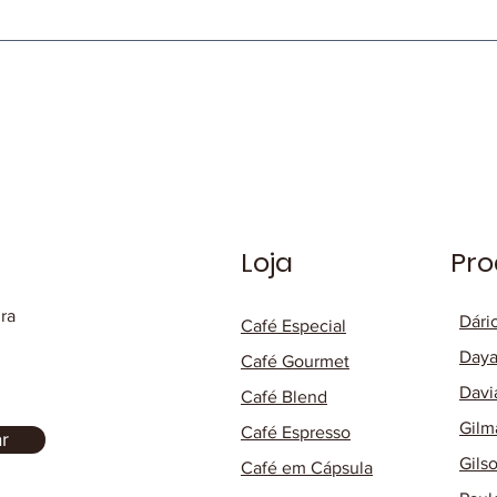
Loja
Pro
ura
Dári
Café Especial
Daya
Café Gourmet
Davi
Café Blend
Gilm
Café Espresso
r
Gils
Café em Cápsula