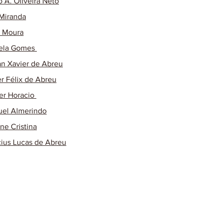
o A. Oliveira Neto
 Miranda
o Moura
ela Gomes
n Xavier de Abreu
r Félix de Abreu
r Horacio
el Almerindo
ane Cristina
cius Lucas de Abreu