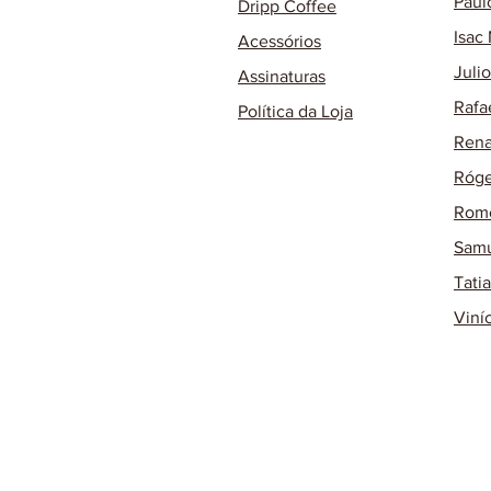
Paul
Dripp Coffee
Isac
Acessórios
Juli
Assinaturas
Rafa
Política da Loja
Rena
Róge
Rome
Samu
Tati
Viní