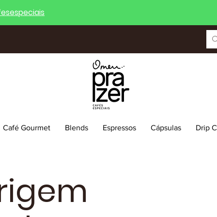
esespeciais
Café Gourmet
Blends
Espressos
Cápsulas
Drip 
rigem