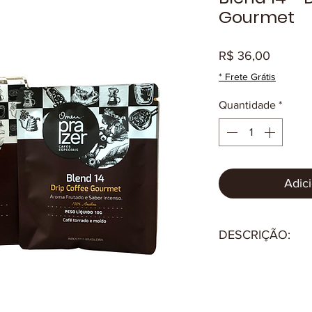
Gourmet
Preço
R$ 36,00
* Frete Grátis
Quantidade
*
Adici
DESCRIÇÃO:
A embalagem conté
Não contém glúten