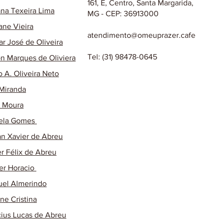
161, E, Centro, Santa Margarida,
na Texeira Lima
MG - CEP: 36913000
ane Vieira
atendimento@omeuprazer.cafe
ar José de Oliveira
Tel: (31) 98478-0645
on Marques de Oliviera
o A. Oliveira Neto
 Miranda
o Moura
ela Gomes
n Xavier de Abreu
r Félix de Abreu
r Horacio
el Almerindo
ane Cristina
cius Lucas de Abreu