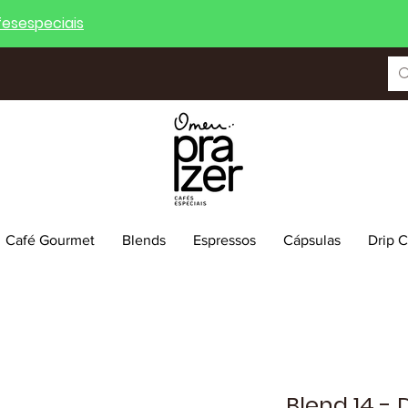
esespeciais
Café Gourmet
Blends
Espressos
Cápsulas
Drip 
Blend 14 - 