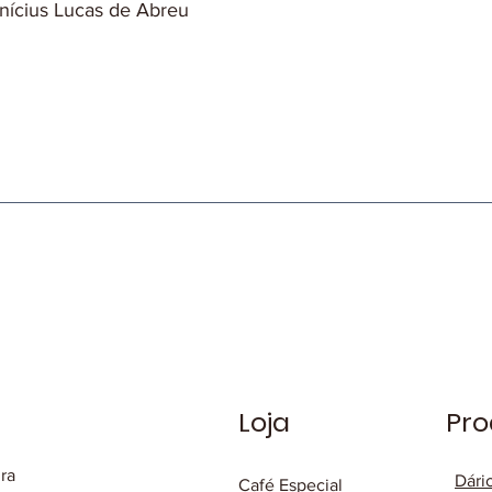
inícius Lucas de Abreu
Loja
Pro
ura
Dári
Café Especial