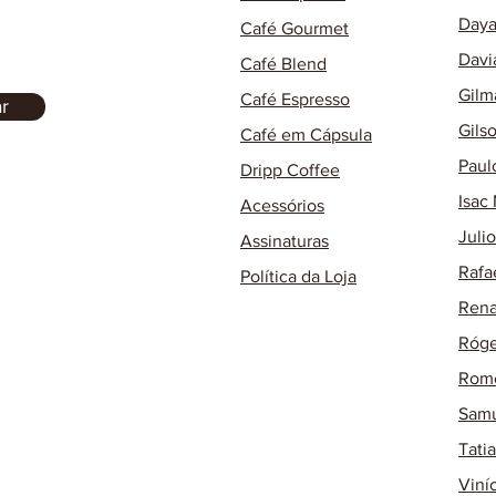
Daya
Café Gourmet
Davi
Café Blend
Gilm
Café Espresso
r
Gils
Café em Cápsula
Paul
Dripp Coffee
Isac
Acessórios
Juli
Assinaturas
Rafa
Política da Loja
Rena
Róge
Rome
Samu
Tati
Viní