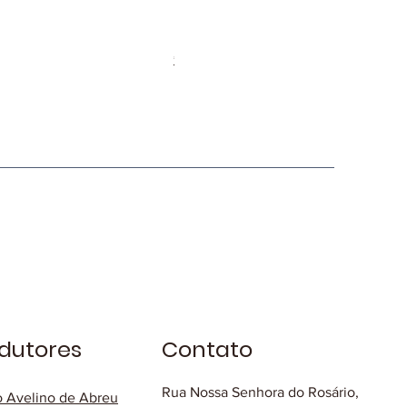
Diversão Café Especial Gilmar Jo
Preço
R$ 49,90
* Frete Grátis
dutores
Contato
Rua Nossa Senhora do Rosário,
o Avelino de Abreu