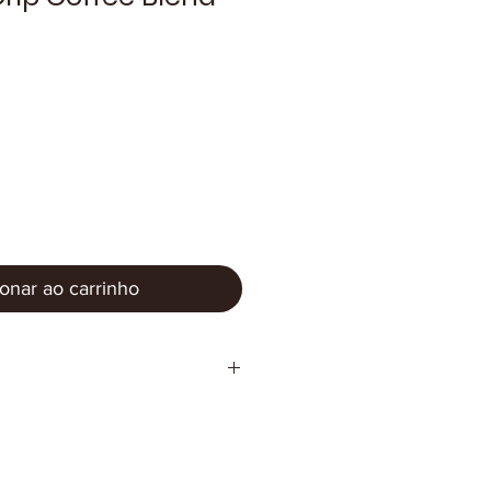
onar ao carrinho
m 10 sachês de 10g.
.