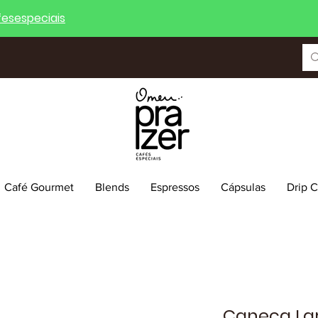
esespeciais
Café Gourmet
Blends
Espressos
Cápsulas
Drip 
Caneca Lar