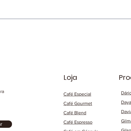
Loja
Pro
ura
Dári
Café Especial
Daya
Café Gourmet
Davi
Café Blend
Gilm
Café Espresso
r
Gils