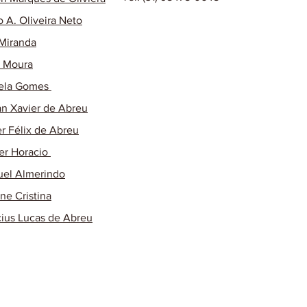
o A. Oliveira Neto
 Miranda
o Moura
ela Gomes
n Xavier de Abreu
r Félix de Abreu
r Horacio
el Almerindo
ane Cristina
cius Lucas de Abreu