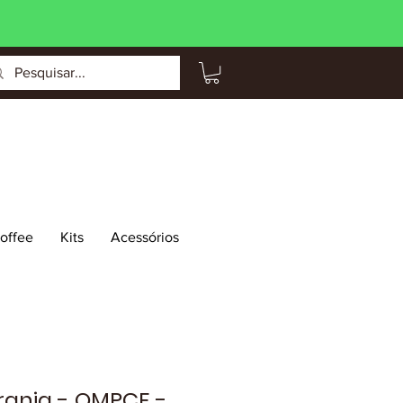
Coffee
Kits
Acessórios
anja - OMPCE -