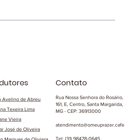
dutores
Contato
Rua Nossa Senhora do Rosário,
o Avelino de Abreu
161, E, Centro, Santa Margarida,
na Texeira Lima
MG - CEP: 36913000
ane Vieira
atendimento@omeuprazer.cafe
ar José de Oliveira
Tel: (31) 98478-0645
on Marques de Oliviera