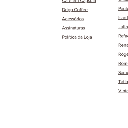
Café em Cápsula
Paul
Dripp Coffee
Isac
Acessórios
Juli
Assinaturas
Rafa
Política da Loja
Rena
Róge
Rome
Samu
Tati
Viní