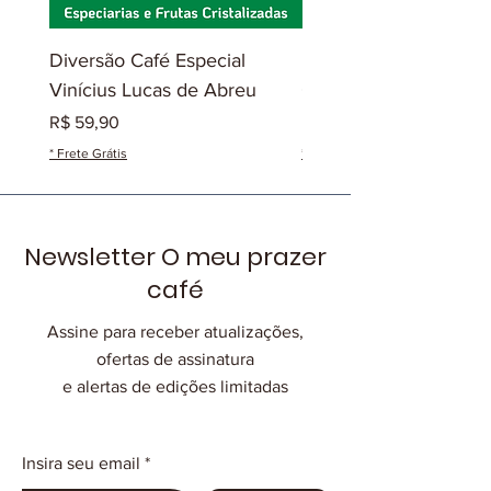
Diversão Café Especial
Diversão Café Especia
Vinícius Lucas de Abreu
Gilmar José de Olivei
Preço
Preço
R$ 59,90
R$ 49,90
* Frete Grátis
* Frete Grátis
Newsletter O meu prazer
café
Assine para receber atualizações,
ofertas de assinatura
e alertas de edições limitadas
Insira seu email